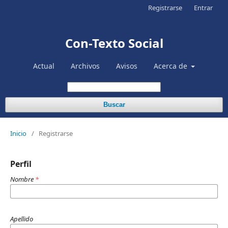
Registrarse
Entrar
Con-Texto Social
Actual
Archivos
Avisos
Acerca de
Buscar
Inicio
/
Registrarse
Perfil
Nombre
*
Apellido