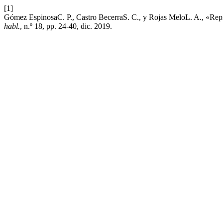
[1]
Gómez EspinosaC. P., Castro BecerraS. C., y Rojas MeloL. A., «Repres
habl.
, n.º 18, pp. 24-40, dic. 2019.