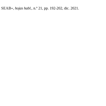
del SEAB»,
hojas habl.
, n.º 21, pp. 192-202, dic. 2021.