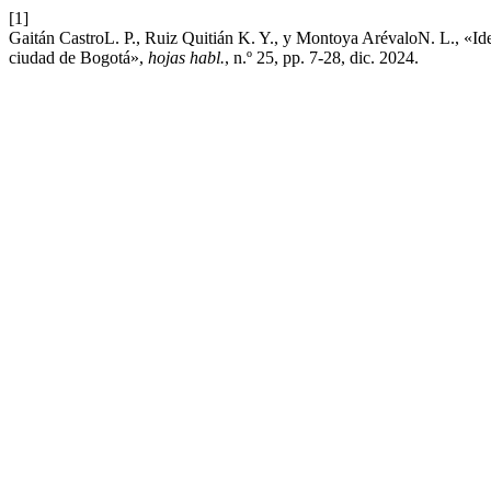
[1]
Gaitán CastroL. P., Ruiz Quitián K. Y., y Montoya ArévaloN. L., «Ide
ciudad de Bogotá»,
hojas habl.
, n.º 25, pp. 7-28, dic. 2024.