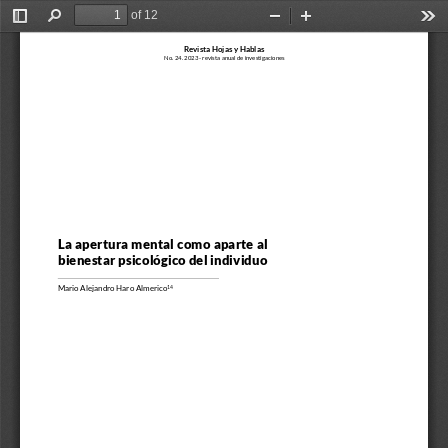
of 12
Toggle
Find
Zoom
Zoom
Too
Sidebar
Out
In
Revista Hojas y Hablas
No. 24. 2023 - revista anual de investigaciones
La apertura mental como aparte al 
bienestar psicológico del individuo
Mario Alejandro Haro Almerico
14