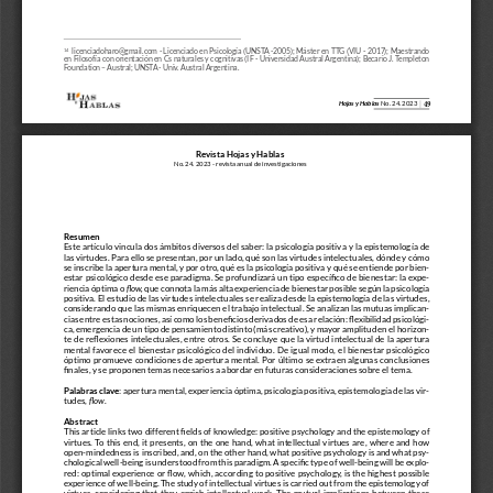
licenciadoharo@gmail.com - Licenciado en Psicología (UNSTA -2005); Máster en TTG (VIU - 2017); Maestrando 
14   
en Filosofía con orientación en Cs naturales y cognitivas (IF - Universidad Austral Argentina); Becario J. Templeton 
Foundation – Austral; UNSTA - Univ. Austral Argentina. 
49
Hojas y Hablas
No. 24. 2023
Revista Hojas y Hablas
No. 24. 2023 - revista anual de investigaciones
Resumen 
Este artículo vincula dos ámbitos diversos del saber: la psicología positiva y la epistemología de 
las virtudes. Para ello se presentan, por un lado, qué son las virtudes intelectuales, dónde y cómo 
se inscribe la apertura mental, y por otro, qué es la psicología positiva y qué se entiende por bien-
estar psicológico desde ese paradigma. Se profundizará un tipo específico de bienestar: la expe
-
riencia óptima o 
flow,
 que connota la más alta experiencia de bienestar posible según la psicología 
positiva. El estudio de las virtudes intelectuales se realiza desde la epistemología de las virtudes, 
considerando que las mismas enriquecen el trabajo intelectual. Se analizan las mutuas implican-
cias entre estas nociones, así como los beneficios derivados de esa relación: flexibilidad psicológi
-
ca, emergencia de un tipo de pensamiento distinto (más creativo), y mayor amplitud en el horizon-
te de reflexiones intelectuales, entre otros. Se concluye que la virtud intelectual de la apertura 
mental  favorece  el  bienestar  psicológico  del  individuo.  De  igual  modo,  el  bienestar  psicológico  
óptimo  promueve  condiciones  de  apertura  mental.  Por  último  se  extraen  algunas  conclusiones  
finales, y se proponen temas necesarios a abordar en futuras consideraciones sobre el tema. 
Palabras clave: 
apertura mental, experiencia óptima, psicología positiva, epistemología de las vir-
tudes, 
flow
.
Abstract 
This article links two different fields of knowledge: positive psychology and the epistemology of 
virtues.  To  this  end,  it  presents,  on  the  one  hand,  what  intellectual  virtues  are,  where  and  how  
open-mindedness is inscribed, and, on the other hand, what positive psychology is and what psy-
chological well-being is understood from this paradigm. A specific type of well-being will be explo
-
red: optimal experience or flow, which, according to positive psychology, is the highest possible 
experience of well-being. The study of intellectual virtues is carried out from the epistemology of 
virtues,  considering  that  they  enrich  intellectual  work.  The  mutual  implications  between  these  