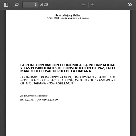
of 26
Toggle
Find
Zoom
Zoom
Too
Sidebar
Out
In
Revista Hojas y Hablas
N.° 25 - 2024 - Revista anual de Investigaciones
LA REINCORPORACIÓN ECONÓMICA, LA INFORMALIDAD 
Y  LAS  POSIBILIDADES  DE  CONSTRUCCIÓN  DE  PAZ,  EN  EL  
MARCO DEL POSACUERDO DE LA HABANA
ECONOMIC  REINCORPORATION,  INFORMALITY  AND  THE 
POSSIBILITIES OF PEACE BUILDING, WITHIN THE FRAMEWORK 
OF THE HABANA POST-AGREEMENT
J
 a
 c
 n
*
orge
rMando
añón
iño
DOI: https://doi.org/10.29151/hyh.n25.05