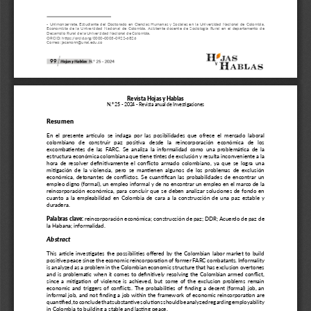
- Unimonserrate. Estudiante del Doctorado en Ciencias Humanas y Sociales en la Universidad Nacional de Colombia. 
Economista de la Universidad Nacional de Colombia. Asistente docente de Sociología Rural en el departamento de 
Desarrollo Rural de la Universidad Nacional de Colombia.
ORCID: https://orcid.org/0000-0003-0922-6826
Correo: jacanonn@unal.edu.co
99
Revista Hojas y Hablas
N.° 25 - 2024 - Revista anual de Investigaciones
Resumen
En el presente artículo se indaga por las posibilidades que ofrece el mercado laboral 
colombiano  de  construir  paz  positiva  desde  la  reincorporación  económica  de  los 
excombatientes de las FARC. Se analiza la informalidad como una problemática de la 
estructura económica colombiana que tiene tintes de exclusión y resulta inconveniente a la 
hora de resolver definitivamente el conflicto armado colombiano, ya que se logra una 
mitigación de la violencia, pero se mantienen algunos de los problemas de exclusión 
económica, detonantes de conflictos. Se cuantifican las probabilidades de encontrar un 
empleo digno (formal), un empleo informal y de no encontrar un empleo en el marco de la 
reincorporación económica, para concluir que se deben analizar soluciones de fondo en 
cuanto a la empleabilidad en Colombia de cara a la construcción de una paz estable y 
duradera.
Palabras clave:
 reincorporación económica; construcción de paz; DDR; Acuerdo de paz de 
la Habana; informalidad.
Abstract
This article investigates the possibilities offered by the Colombian labor market to build 
positive peace since the economic reincorporation of former FARC combatants. Informality 
is analyzed as a problem in the Colombian economic structure that has exclusion overtones 
and is problematic when it comes to definitively resolving the Colombian armed conflict, 
since a mitigation of violence is achieved, but some of the exclusion problems remain 
economic and triggers of conflicts. The probabilities of finding a decent (formal) job, an 
informal job, and not finding a job within the framework of economic reincorporation are 
quantified, to conclude that substantive solutions should be analyzed regarding employability 
in Colombia to building a stable and lasting peace.