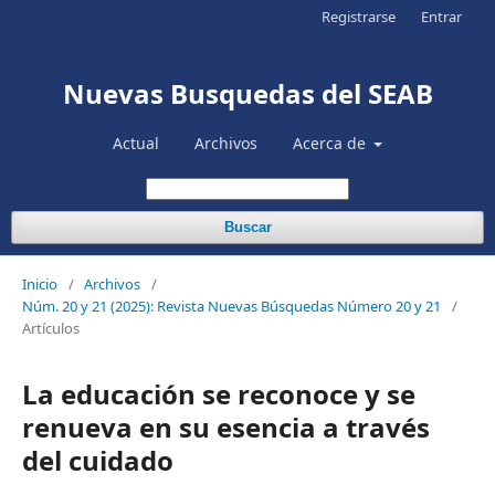
Registrarse
Entrar
Nuevas Busquedas del SEAB
Actual
Archivos
Acerca de
Buscar
Inicio
/
Archivos
/
Núm. 20 y 21 (2025): Revista Nuevas Búsquedas Número 20 y 21
/
Artículos
La educación se reconoce y se
renueva en su esencia a través
del cuidado