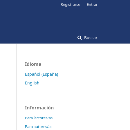
Registrarse
Entrar
Buscar
Idioma
Español (España)
English
Información
Para lectores/as
Para autores/as