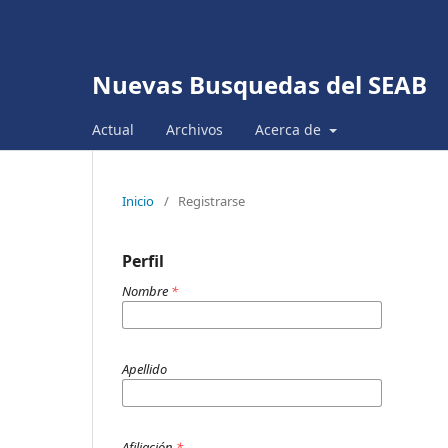
Nuevas Busquedas del SEAB
Actual
Archivos
Acerca de
Inicio
/
Registrarse
Perfil
Nombre
*
Apellido
Afiliación
*