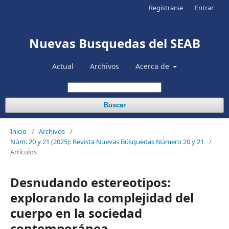
Registrarse
Entrar
Nuevas Busquedas del SEAB
Actual
Archivos
Acerca de
Buscar
Inicio
/
Archivos
/
Núm. 20 y 21 (2025): Revista Nuevas Búsquedas Número 20 y 21
/
Artículos
Desnudando estereotipos:
explorando la complejidad del
cuerpo en la sociedad
contemporánea