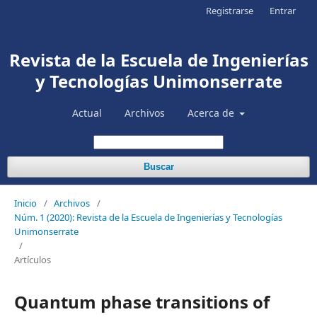
Registrarse
Entrar
Revista de la Escuela de Ingenierías
y Tecnologías Unimonserrate
Actual
Archivos
Acerca de
Buscar
Inicio
/
Archivos
/
Núm. 1 (2020): Revista de la Escuela de Ingenierías y Tecnologías
Unimonserrate
/
Artículos
Quantum phase transitions of