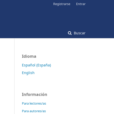
Registrarse
Entrar
Buscar
Idioma
Español (España)
English
Información
Para lectores/as
Para autores/as