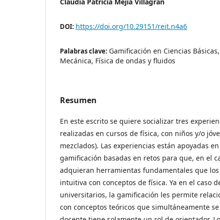
Claudia Patricia Mejía Villagrán
https://doi.org/10.29151/reit.n4a6
DOI:
Gamificación en Ciencias Básicas, 
Palabras clave:
Mecánica, Física de ondas y fluidos
Resumen
En este escrito se quiere socializar tres experie
realizadas en cursos de física, con niños y/o jóv
mezclados). Las experiencias están apoyadas en 
gamificación basadas en retos para que, en el ca
adquieran herramientas fundamentales que los 
intuitiva con conceptos de física. Ya en el caso d
universitarios, la gamificación les permite rela
con conceptos teóricos que simultáneamente se 
docente tiene solamente un rol de orientador. Lo