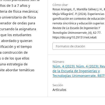
Cómo citar
ños de 5 a 7 años y
Rosas ArangoL. F., Mantilla Gélvez J. H., 
eria de física mecánica;
Mejía VillagránC. P. (2024). Experiencias
universitario de física
gamificación en contextos de educación
enerador de ondas para
remota sincrónica y educación superior.
Revista De La Escuela De Ingenierías Y
 cursando la asignatura
Tecnologías Unimonserrate
, (4), 62-77.
 que los estudiantes
https://doi.org/10.29151/reit.n4a6
a abordado y quieran
Formatos de citación
ificación y el tiempo
la construcción de
 o de los que ellos
Número
s una estrategia de
Núm. 4 (2023): Núm. 4 (2023): Rev
mite abordar temáticas
de la Escuela de Ingenierías y
Tecnologías Unimonserrate. REI
Sección
Artículos