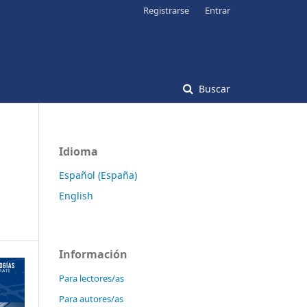
Registrarse
Entrar
Buscar
Idioma
Español (España)
English
Información
Para lectores/as
Para autores/as