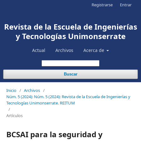
Registrarse
Entrar
Revista de la Escuela de Ingenierías
y Tecnologías Unimonserrate
Actual
Archivos
Acerca de
Buscar
Inicio
/
Archivos
/
Núm. 5 (2024): Núm. 5 (2024): Revista de la Escuela de Ingenierías y
Tecnologías Unimonserrate. REITUM
/
Artículos
BCSAI para la seguridad y