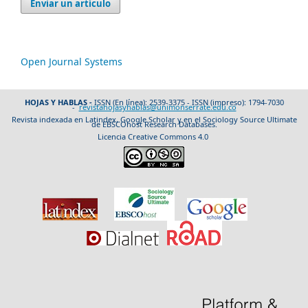
Enviar un artículo
Open Journal Systems
HOJAS Y HABLAS -
ISSN (En línea): 2539-3375 - ISSN (impreso): 1794-7030
-
revistahojasyhablas@unimonserrate.edu.co
Revista indexada en Latindex, Google Scholar y en el Sociology Source Ultimate
de EBSCOhost Research Databases.
Licencia Creative Commons 4.0