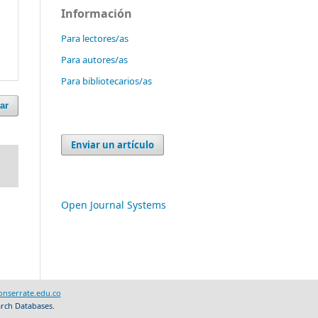
Información
Para lectores/as
Para autores/as
Para bibliotecarios/as
ar
Enviar un artículo
Open Journal Systems
nserrate.edu.co
arch Databases.