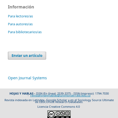
Información
Para lectores/as
Para autores/as
Para bibliotecarios/as
Enviar un artículo
Open Journal Systems
HOJAS Y HABLAS -
ISSN (En línea): 2539-3375 - ISSN (impreso): 1794-7030
-
revistahojasyhablas@unimonserrate.edu.co
Revista indexada en Latindex, Google Scholar y en el Sociology Source Ultimate
de EBSCOhost Research Databases.
Licencia Creative Commons 4.0