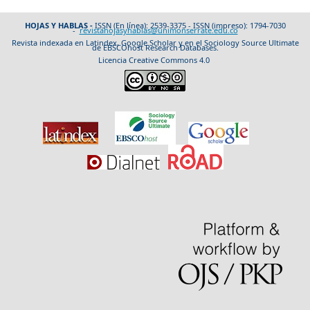
HOJAS Y HABLAS -
ISSN (En línea): 2539-3375 - ISSN (impreso): 1794-7030
-
revistahojasyhablas@unimonserrate.edu.co
Revista indexada en Latindex, Google Scholar y en el Sociology Source Ultimate
de EBSCOhost Research Databases.
Licencia Creative Commons 4.0