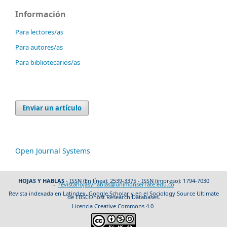
Información
Para lectores/as
Para autores/as
Para bibliotecarios/as
Enviar un artículo
Open Journal Systems
HOJAS Y HABLAS -
ISSN (En línea): 2539-3375 - ISSN (impreso): 1794-7030
-
revistahojasyhablas@unimonserrate.edu.co
Revista indexada en Latindex, Google Scholar y en el Sociology Source Ultimate
de EBSCOhost Research Databases.
Licencia Creative Commons 4.0