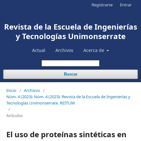
Registrarse
Entrar
Revista de la Escuela de Ingenierías
y Tecnologías Unimonserrate
Actual
Archivos
Acerca de
Buscar
Inicio
/
Archivos
/
Núm. 4 (2023): Núm. 4 (2023): Revista de la Escuela de Ingenierías y
Tecnologías Unimonserrate. REITUM
/
Artículos
El uso de proteínas sintéticas en