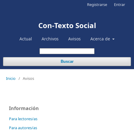
Registrarse
Entrar
Con-Texto Social
Actual
Archivos
Avisos
Acerca de
Buscar
Inicio
/
Avisos
Información
Para lectores/as
Para autores/as