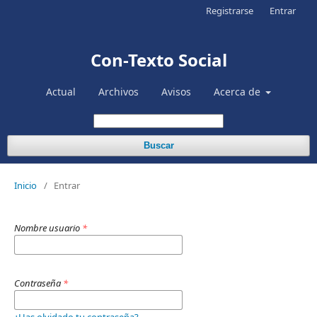
Registrarse
Entrar
Con-Texto Social
Actual
Archivos
Avisos
Acerca de
Buscar
Inicio
/
Entrar
Nombre usuario
*
Contraseña
*