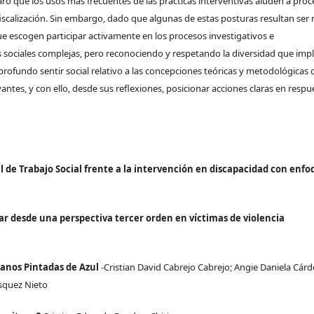
laro que los usos más frecuentes de las prácticas interventivas aluden a pro
o fiscalización. Sin embargo, dado que algunas de estas posturas resultan ser
ue escogen participar activamente en los procesos investigativos e
 sociales complejas, pero reconociendo y respetando la diversidad que impl
profundo sentir social relativo a las concepciones teóricas y metodológicas
ntes, y con ello, desde sus reflexiones, posicionar acciones claras en respu
l de Trabajo Social frente a la intervención en discapacidad con enf
iar desde una perspectiva tercer orden en víctimas de violencia
anos Pintadas de Azul
-Cristian David Cabrejo Cabrejo; Angie Daniela Cár
ásquez Nieto