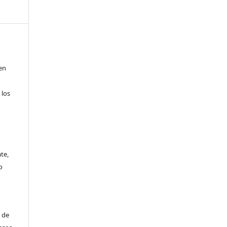
 en
 los
te,
o
s de