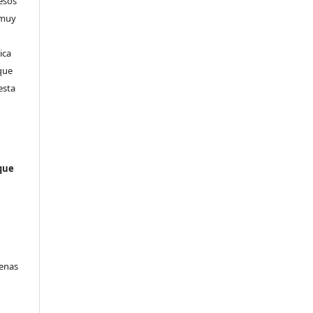
cesos
 muy
ica
 que
esta
oque
denas