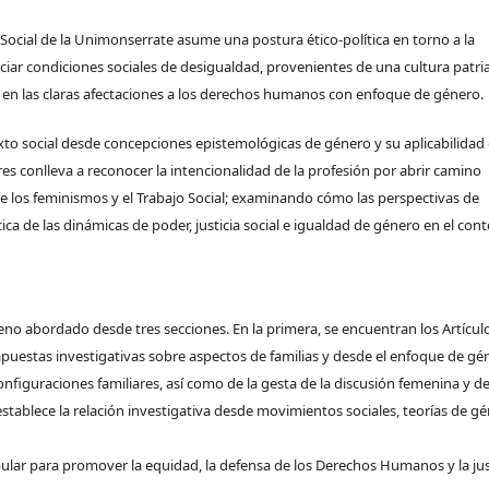
ocial de la Unimonserrate asume una postura ético-política en torno a la
ciar condiciones sociales de desigualdad, provenientes de una cultura patria
s en las claras afectaciones a los derechos humanos con enfoque de género.
exto social desde concepciones epistemológicas de género y su aplicabilidad
s conlleva a reconocer la intencionalidad de la profesión por abrir camino
tre los feminismos y el Trabajo Social; examinando cómo las perspectivas de
a de las dinámicas de poder, justicia social e igualdad de género en el con
no abordado desde tres secciones. En la primera, se encuentran los Artícul
apuestas investigativas sobre aspectos de familias y desde el enfoque de gé
nfiguraciones familiares, así como de la gesta de la discusión femenina y d
 establece la relación investigativa desde movimientos sociales, teorías de g
popular para promover la equidad, la defensa de los Derechos Humanos y la jus