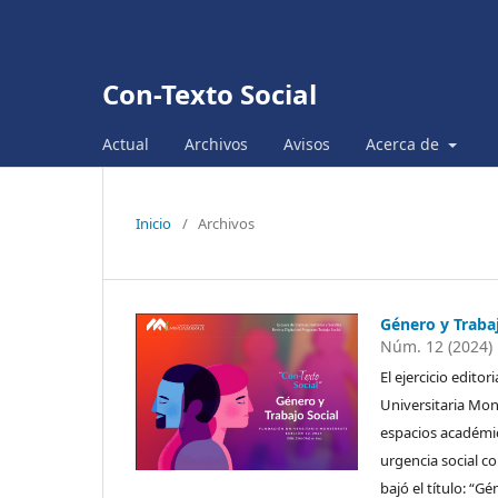
Con-Texto Social
Actual
Archivos
Avisos
Acerca de
Inicio
/
Archivos
Género y Traba
Núm. 12 (2024)
El ejercicio edito
Universitaria Mon
espacios académic
urgencia social co
bajó el título: “G