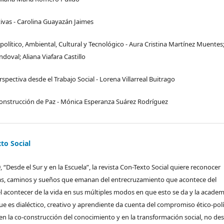
tivas - Carolina Guayazán Jaimes
olítico, Ambiental, Cultural y Tecnológico - Aura Cristina Martínez Muentes
doval; Aliana Viafara Castillo
pectiva desde el Trabajo Social - Lorena Villarreal Buitrago
y Construcción de Paz - Mónica Esperanza Suárez Rodríguez
to Social
, “Desde el Sur y en la Escuela”, la revista Con-Texto Social quiere reconocer
ias, caminos y sueños que emanan del entrecruzamiento que acontece del
l acontecer de la vida en sus múltiples modos en que esto se da y la academ
ue es dialéctico, creativo y aprendiente da cuenta del compromiso ético-polí
 en la co-construcción del conocimiento y en la transformación social, no de