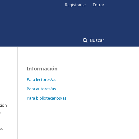
Registrarse
Entrar
Buscar
Información
Para lectores/as
Para autores/as
Para bibliotecarios/as
ción
s
as