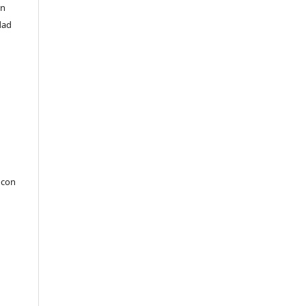
en
dad
 con