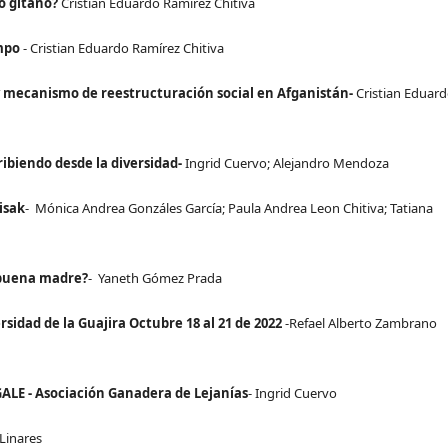
o gitano?
Cristian Eduardo Ramírez Chitiva
empo
- Cristian Eduardo Ramírez Chitiva
mecanismo de reestructuración social en Afganistán-
Cristian Eduar
ribiendo desde la diversidad-
Ingrid Cuervo; Alejandro Mendoza
isak
- Mónica Andrea Gonzáles García; Paula Andrea Leon Chitiva; Tatiana
 buena madre?
- Yaneth Gómez Prada
sidad de la Guajira Octubre 18 al 21 de 2022
-Refael Alberto Zambrano
GALE - Asociación Ganadera de Lejanías
- Ingrid Cuervo
 Linares