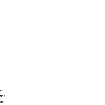
;
ia;
tico
sde