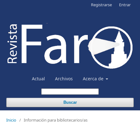
Registrarse
Entrar
Actual
Archivos
Acerca de
Buscar
Inicio
/
Información para bibliotecarios/as