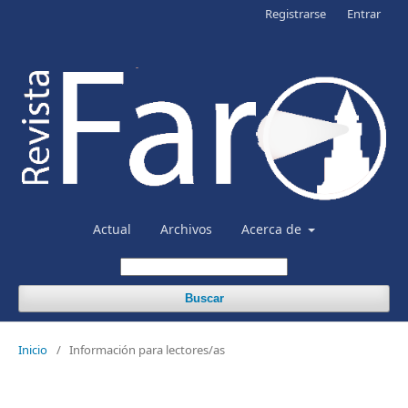
Registrarse
Entrar
Actual
Archivos
Acerca de
Buscar
Inicio
/
Información para lectores/as