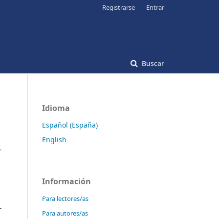
Registrarse
Entrar
Buscar
Idioma
Español (España)
English
r
Información
Para lectores/as
r
Para autores/as