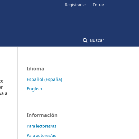
Registrarse
Entrar
Buscar
Idioma
Español (España)
ce
or
English
ya a
e
Información
Para lectores/as
Para autores/as