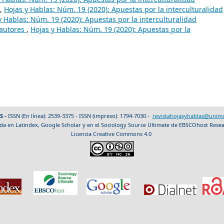
,
Hojas y Hablas: Núm. 19 (2020): Apuestas por la interculturalidad
y Hablas: Núm. 19 (2020): Apuestas por la interculturalidad
 autores
,
Hojas y Hablas: Núm. 19 (2020): Apuestas por la
S -
ISSN (En línea): 2539-3375 - ISSN (impreso): 1794-7030 -
revistahojasyhablas@unimo
da en Latindex, Google Scholar y en el Sociology Source Ultimate de EBSCOhost Rese
Licencia Creative Commons 4.0