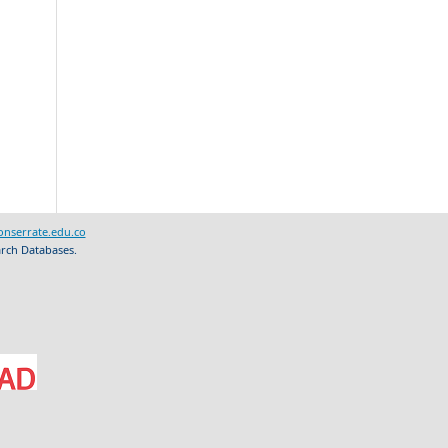
nserrate.edu.co
arch Databases.