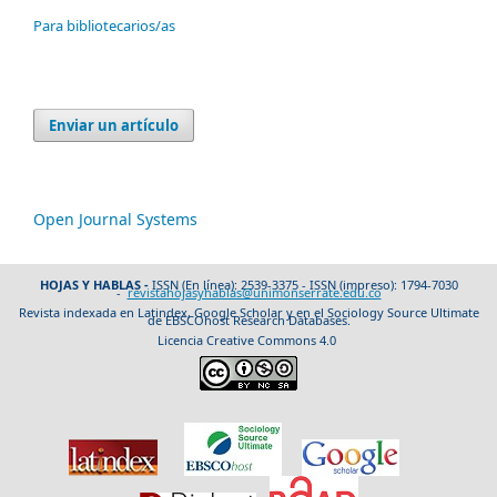
Para bibliotecarios/as
Enviar un artículo
Open Journal Systems
HOJAS Y HABLAS -
ISSN (En línea): 2539-3375 - ISSN (impreso): 1794-7030
-
revistahojasyhablas@unimonserrate.edu.co
Revista indexada en Latindex, Google Scholar y en el Sociology Source Ultimate
de EBSCOhost Research Databases.
Licencia Creative Commons 4.0