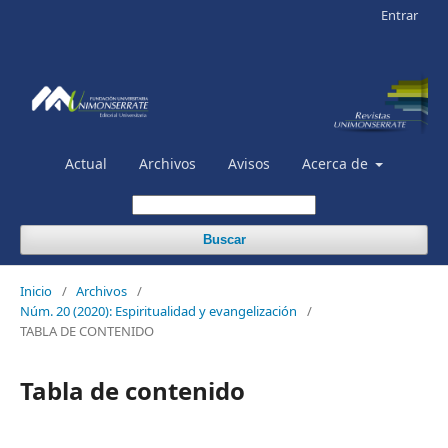
Entrar
Actual
Archivos
Avisos
Acerca de
Buscar
Inicio
/
Archivos
/
Núm. 20 (2020): Espiritualidad y evangelización
/
TABLA DE CONTENIDO
Tabla de contenido