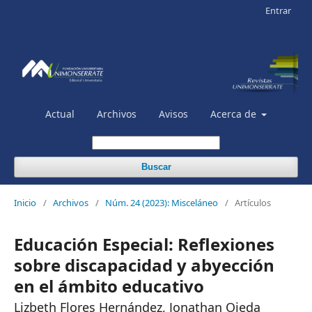
Entrar
Actual
Archivos
Avisos
Acerca de
Buscar
Inicio
/
Archivos
/
Núm. 24 (2023): Misceláneo
/
Artículos
Educación Especial: Reflexiones
sobre discapacidad y abyección
en el ámbito educativo
Lizbeth Flores Hernández, Jonathan Ojeda