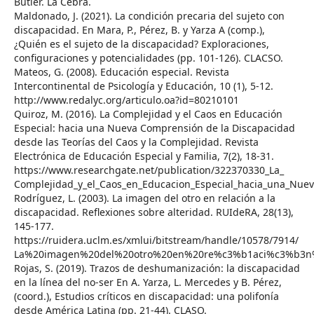
Butler. La Cebra.
Maldonado, J. (2021). La condición precaria del sujeto con
discapacidad. En Mara, P., Pérez, B. y Yarza A (comp.),
¿Quién es el sujeto de la discapacidad? Exploraciones,
configuraciones y potencialidades (pp. 101-126). CLACSO.
Mateos, G. (2008). Educación especial. Revista
Intercontinental de Psicología y Educación, 10 (1), 5-12.
http://www.redalyc.org/articulo.oa?id=80210101
Quiroz, M. (2016). La Complejidad y el Caos en Educación
Especial: hacia una Nueva Comprensión de la Discapacidad
desde las Teorías del Caos y la Complejidad. Revista
Electrónica de Educación Especial y Familia, 7(2), 18-31.
https://www.researchgate.net/publication/322370330_La_
Complejidad_y_el_Caos_en_Educacion_Especial_hacia_una_Nue
Rodríguez, L. (2003). La imagen del otro en relación a la
discapacidad. Reflexiones sobre alteridad. RUIdeRA, 28(13),
145-177.
https://ruidera.uclm.es/xmlui/bitstream/handle/10578/7914/
La%20imagen%20del%20otro%20en%20re%c3%b1aci%c3%b3n
Rojas, S. (2019). Trazos de deshumanización: la discapacidad
en la línea del no-ser En A. Yarza, L. Mercedes y B. Pérez,
(coord.), Estudios críticos en discapacidad: una polifonía
desde América Latina (pp. 21-44). CLASO.