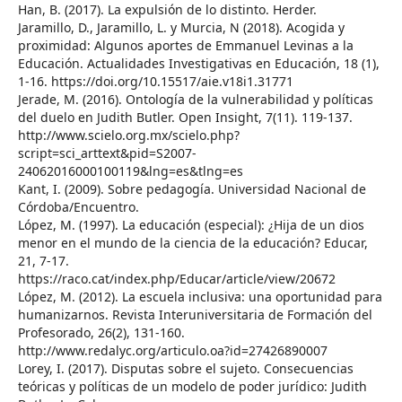
Han, B. (2017). La expulsión de lo distinto. Herder.
Jaramillo, D., Jaramillo, L. y Murcia, N (2018). Acogida y
proximidad: Algunos aportes de Emmanuel Levinas a la
Educación. Actualidades Investigativas en Educación, 18 (1),
1-16. https://doi.org/10.15517/aie.v18i1.31771
Jerade, M. (2016). Ontología de la vulnerabilidad y políticas
del duelo en Judith Butler. Open Insight, 7(11). 119-137.
http://www.scielo.org.mx/scielo.php?
script=sci_arttext&pid=S2007-
24062016000100119&lng=es&tlng=es
Kant, I. (2009). Sobre pedagogía. Universidad Nacional de
Córdoba/Encuentro.
López, M. (1997). La educación (especial): ¿Hija de un dios
menor en el mundo de la ciencia de la educación? Educar,
21, 7-17.
https://raco.cat/index.php/Educar/article/view/20672
López, M. (2012). La escuela inclusiva: una oportunidad para
humanizarnos. Revista Interuniversitaria de Formación del
Profesorado, 26(2), 131-160.
http://www.redalyc.org/articulo.oa?id=27426890007
Lorey, I. (2017). Disputas sobre el sujeto. Consecuencias
teóricas y políticas de un modelo de poder jurídico: Judith