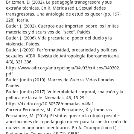
Britzman, D. (2002). La pedagogía transgresora y sus
extraña técnicas. En R. Mérida (ed.), Sexualidades
transgresoras. Una antología de estudios queer (pp. 197-
228). Icaria.
Butler, J. (2002). Cuerpos que importan: sobre los limites
materiales y discursivos del “sexo”. Paidós.
Butler, J. (2006). Vida precaria: el poder del duelo y la
violencia. Paidós.
Butler, J (2009). Performatividad, precariedad y políticas
sexuales. AIBR. Revista de Antropología Iberoamericana,
4(3), 321-336.
https://www.aibr.org/antropologia/04v03/criticos/040302.
pdf
Butler, Judith (2010). Marcos de Guerra. Vidas lloradas.
Paidós.
Butler, Judith (2017). Vulnerabilidad corporal, coalición y la
política de la calle. Nómadas, 46, 13-29.
https://dx.doi.org/10.30578/nomadas.n46a1
Carrera-Fernández, M., Cid-Fernández, X. y Lameiras-
Fernández, M. (2018). El status queer o la utopía posible:
aportaciones de la pedagogía queer para la construcción de
nuevos imaginarios identitarios. En A. Ocampo (coord.).
Pedagogías Queer (pp. 48-71). CELEI.