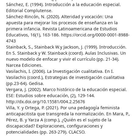
Sánchez, E. (1994). Introducción a la educación especial.
Editorial Complutense.
Sánchez-Rincón, N. (2020). Alteridad y vocación: Una
apuesta para mejorar los procesos de enseñanza en la
primera infancia. Revista Latinoamericana de Estudios
Educativos, 16(1), 163-186. https://orcid.org/0000-0001-8988-
4743
Stainback, S., Stainback W.y Jackson, J. (1999). Introducción.
En S. Stainback y W. Stainback (coord). Aulas Inclusivas. Un
nuevo modelo de enfocar y vivir el currículo (pp. 21-34).
Narcea Ediciones.
Vasilachis, I. (2006). La Investigación cualitativa. En I.
Vasilachis (coord.), Estrategias de investigación cualitativa
(pp.23-64). Gedisa.
Vergara, J. (2002). Marco histórico de la educación especial.
ESE: Estudios sobre educación, (2), 129-144.
http://dx.doi.org/10.15581/004.2.25676
Villa, Y. y Ortega, P. (2021). Por una pedagogía feminista
anticapacitista que transgreda la normalización. En Mara, P.,
Pérez, B. y Yarza A (comp.), ¿Quién es el sujeto de la
discapacidad? Exploraciones, configuraciones y
potencialidades (pp. 263-279). CLACSO.