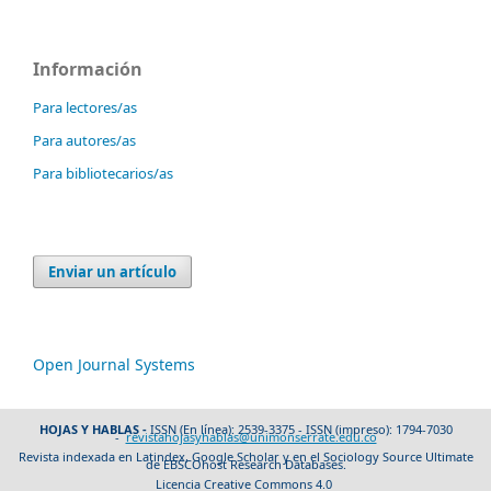
Información
Para lectores/as
Para autores/as
Para bibliotecarios/as
Enviar un artículo
Open Journal Systems
HOJAS Y HABLAS -
ISSN (En línea): 2539-3375 - ISSN (impreso): 1794-7030
-
revistahojasyhablas@unimonserrate.edu.co
Revista indexada en Latindex, Google Scholar y en el Sociology Source Ultimate
de EBSCOhost Research Databases.
Licencia Creative Commons 4.0