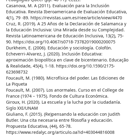
Casanova, M. A (2011). Evaluación para la Inclusión
Educativa. Revista Iberoamericana de Evaluación Educativa,
4(1), 79 -89. https://revistas.uam.es/riee/article/view/4470
Cruz, R. (2019). A 25 Años de la Declaración de Salamanca y
la Educación Inclusiva: Una Mirada desde su Complejidad.
Revista Latinoamericana de Educación Inclusiva, 13(2), 75-
90. https://doi.org/10.4067/s0718-73782019000200075
Durkheim, E. (2006). Educación y sociología. Colofón.
Echeverri-Alvarez, J. (2020). Inclusión Educativa:
aproximación biopolítica en clave de bicentenario. Educação
& Realidade, 45(4), 1-18. https://doi.org/10.1590/2175-
623698732
Foucault, M. (1980). Microfísica del poder. Las Ediciones de
La Piqueta
Foucault, M. (2007). Los anormales. Curso en el College de
France (1974 – 1975). Fondo de Cultura Económica.
Giroux, H. (2020). La escuela y la lucha por la ciudadanía.
Siglo XXI/UNAM
Giuliano, F. (2015). (Re)pensando la educación con Judith
Butler. Una cita necesaria entre filosofía y educación.
Propuesta Educativa, (44), 65-78.
https://www.redalyc.org/articulo.oa?id=403044816008