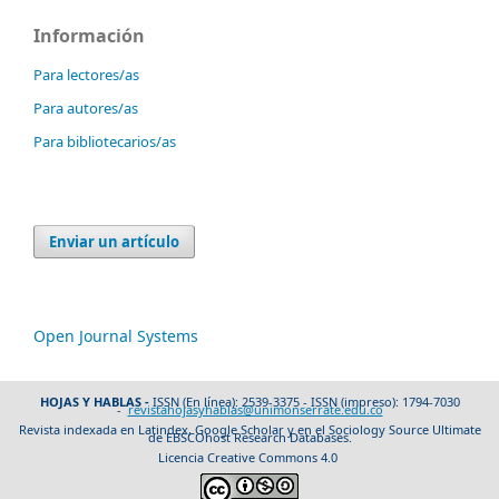
Información
Para lectores/as
Para autores/as
Para bibliotecarios/as
Enviar un artículo
Open Journal Systems
HOJAS Y HABLAS -
ISSN (En línea): 2539-3375 - ISSN (impreso): 1794-7030
-
revistahojasyhablas@unimonserrate.edu.co
Revista indexada en Latindex, Google Scholar y en el Sociology Source Ultimate
de EBSCOhost Research Databases.
Licencia Creative Commons 4.0