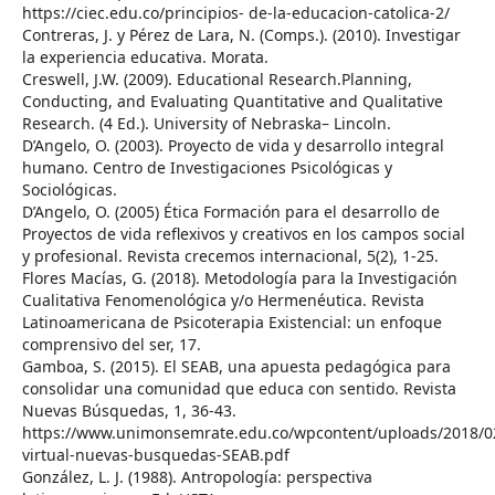
https://ciec.edu.co/principios- de-la-educacion-catolica-2/
Contreras, J. y Pérez de Lara, N. (Comps.). (2010). Investigar
la experiencia educativa. Morata.
Creswell, J.W. (2009). Educational Research.Planning,
Conducting, and Evaluating Quantitative and Qualitative
Research. (4 Ed.). University of Nebraska– Lincoln.
D’Angelo, O. (2003). Proyecto de vida y desarrollo integral
humano. Centro de Investigaciones Psicológicas y
Sociológicas.
D’Angelo, O. (2005) Ética Formación para el desarrollo de
Proyectos de vida reflexivos y creativos en los campos social
y profesional. Revista crecemos internacional, 5(2), 1-25.
Flores Macías, G. (2018). Metodología para la Investigación
Cualitativa Fenomenológica y/o Hermenéutica. Revista
Latinoamericana de Psicoterapia Existencial: un enfoque
comprensivo del ser, 17.
Gamboa, S. (2015). El SEAB, una apuesta pedagógica para
consolidar una comunidad que educa con sentido. Revista
Nuevas Búsquedas, 1, 36-43.
https://www.unimonsemrate.edu.co/wpcontent/uploads/2018/02
virtual-nuevas-busquedas-SEAB.pdf
González, L. J. (1988). Antropología: perspectiva