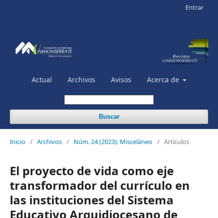
Entrar
Actual
Archivos
Avisos
Acerca de
Buscar
Inicio
/
Archivos
/
Núm. 24 (2023): Misceláneo
/
Artículos
El proyecto de vida como eje
transformador del currículo en
las instituciones del Sistema
Educativo Arquidiocesano de