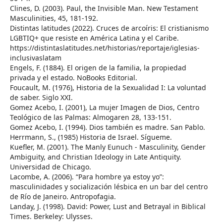
Clines, D. (2003). Paul, the Invisible Man. New Testament
Masculinities, 45, 181-192.
Distintas latitudes (2022). Cruces de arcoíris: El cristianismo
LGBTIQ+ que resiste en América Latina y el Caribe.
https://distintaslatitudes.net/historias/reportaje/iglesias-
inclusivaslatam
Engels, F. (1884). El origen de la familia, la propiedad
privada y el estado. NoBooks Editorial.
Foucault, M. (1976), Historia de la Sexualidad I: La voluntad
de saber. Siglo XXI.
Gomez Acebo, I. (2001), La mujer Imagen de Dios, Centro
Teológico de las Palmas: Almogaren 28, 133-151.
Gomez Acebo, I. (1994). Dios también es madre. San Pablo.
Herrmann, S., (1985) Historia de Israel. Sígueme.
Kuefler, M. (2001). The Manly Eunuch - Masculinity, Gender
Ambiguity, and Christian Ideology in Late Antiquity.
Universidad de Chicago.
Lacombe, A. (2006). “Para hombre ya estoy yo”:
masculinidades y socialización lésbica en un bar del centro
de Río de Janeiro. Antropofagia.
Landay, J. (1998). David: Power, Lust and Betrayal in Biblical
Times. Berkeley: Ulysses.