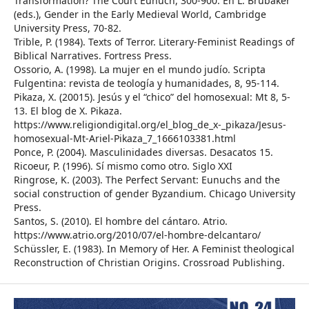
Transformation? The Court Eunuch, 300-900. En L. Brubaker
(eds.), Gender in the Early Medieval World, Cambridge
University Press, 70-82.
Trible, P. (1984). Texts of Terror. Literary-Feminist Readings of
Biblical Narratives. Fortress Press.
Ossorio, A. (1998). La mujer en el mundo judío. Scripta
Fulgentina: revista de teología y humanidades, 8, 95-114.
Pikaza, X. (20015). Jesús y el “chico” del homosexual: Mt 8, 5-
13. El blog de X. Pikaza.
https://www.religiondigital.org/el_blog_de_x-_pikaza/Jesus-
homosexual-Mt-Ariel-Pikaza_7_1666103381.html
Ponce, P. (2004). Masculinidades diversas. Desacatos 15.
Ricoeur, P. (1996). Sí mismo como otro. Siglo XXI
Ringrose, K. (2003). The Perfect Servant: Eunuchs and the
social construction of gender Byzandium. Chicago University
Press.
Santos, S. (2010). El hombre del cántaro. Atrio.
https://www.atrio.org/2010/07/el-hombre-delcantaro/
Schüssler, E. (1983). In Memory of Her. A Feminist theological
Reconstruction of Christian Origins. Crossroad Publishing.