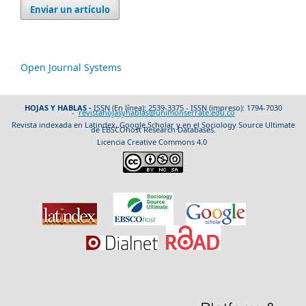
Enviar un artículo
Open Journal Systems
HOJAS Y HABLAS -
ISSN (En línea): 2539-3375 - ISSN (impreso): 1794-7030
-
revistahojasyhablas@unimonserrate.edu.co
Revista indexada en Latindex, Google Scholar y en el Sociology Source Ultimate
de EBSCOhost Research Databases.
Licencia Creative Commons 4.0