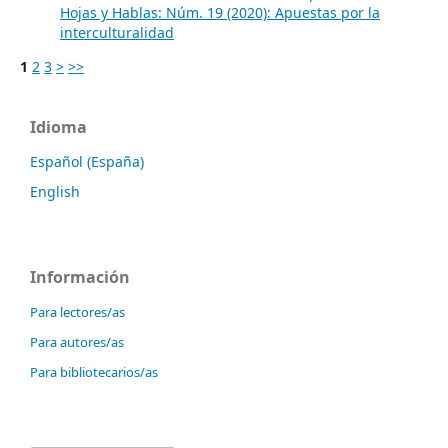
Hojas y Hablas: Núm. 19 (2020): Apuestas por la
interculturalidad
1
2
3
>
>>
Idioma
Español (España)
English
Información
Para lectores/as
Para autores/as
Para bibliotecarios/as