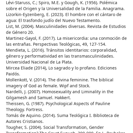
Lévi-Staruss, C.; Spiro, M.E. y Gough, K. (1956). Polémica
sobre el Origen y la Universalidad de la Familia. Anagrama.
Lizorkin-Eyzenberg, E. (2023). El hombre con el cántaro de
agua: El trasfondo judío del Nuevo Testamento.
List, M. (2004). Masculinidades diversas. Revista de Estudios
de Género 20.
Martinez-Gayol, F. (2017). La misericordia: una conmoción de
las entrañas. Perspectivas Teológicas, 49, 127-154.
Mendieta, L. (2016). Tránsitos identitarios: corporalidad,
género y performatividad en las transmasculinidades.
Universidad Nacional de La Plata.
Mircea Eliade (2014), Lo sagrado y lo profano. Ediciones
Paidós.
Mollenkott, V. (2014). The divina feminine. The biblical
imagery of God as female. Wipf and Stock.
Nardelli, J. (2007). Homosexuality and Liminality in the
Gilgamesh and Samuel. Hakkert.
Theissen, G. (1987). Psychological Aspects of Pauline
Theology. Fortress.
Tomás de Aquino. (2014). Suma Teológica I. Biblioteca de
Autores Cristianos.
Tougher, S. (2004). Social Transformation, Gender