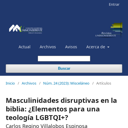
Entrar
Actual
Archivos
Avisos
Acerca de
Buscar
Inicio
/
Archivos
/
Núm. 24 (2023): Misceláneo
/
Artículos
Masculinidades disruptivas en la
biblia: ¿Elementos para una
teología LGBTQI+?
Carlos Regino Villalobos Espinosa