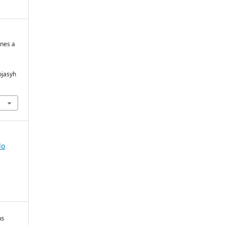
ones a
ojasyh
lo
as