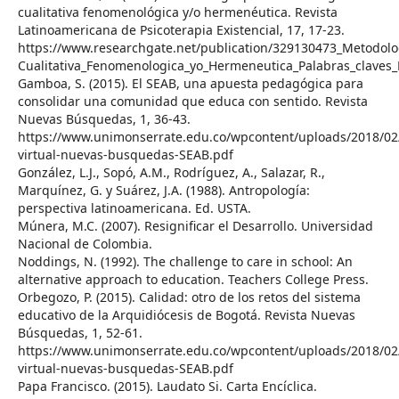
cualitativa fenomenológica y/o hermenéutica. Revista
Latinoamericana de Psicoterapia Existencial, 17, 17-23.
https://www.researchgate.net/publication/329130473_Metodolog
Cualitativa_Fenomenologica_yo_Hermeneutica_Palabras_claves_
Gamboa, S. (2015). El SEAB, una apuesta pedagógica para
consolidar una comunidad que educa con sentido. Revista
Nuevas Búsquedas, 1, 36-43.
https://www.unimonserrate.edu.co/wpcontent/uploads/2018/02/
virtual-nuevas-busquedas-SEAB.pdf
González, L.J., Sopó, A.M., Rodríguez, A., Salazar, R.,
Marquínez, G. y Suárez, J.A. (1988). Antropología:
perspectiva latinoamericana. Ed. USTA.
Múnera, M.C. (2007). Resignificar el Desarrollo. Universidad
Nacional de Colombia.
Noddings, N. (1992). The challenge to care in school: An
alternative approach to education. Teachers College Press.
Orbegozo, P. (2015). Calidad: otro de los retos del sistema
educativo de la Arquidiócesis de Bogotá. Revista Nuevas
Búsquedas, 1, 52-61.
https://www.unimonserrate.edu.co/wpcontent/uploads/2018/02/
virtual-nuevas-busquedas-SEAB.pdf
Papa Francisco. (2015). Laudato Si. Carta Encíclica.