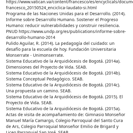
https://www.vatican.va/content/francesco/es/encyclicals/docu
francesco_20150524_enciclica-laudato-si.html
Programa de las Naciones Unidas para el Desarrollo. (2014).
Informe sobre Desarrollo Humano. Sostener el Progreso
Humano: reducir vulnerabilidades y construir resiliencia.
PNUD https://www.undp.org/es/publications/informe-sobre-
desarrollo-humano-2014
Pulido Aguilar, R. (2014). La pedagogía del cuidado: un
desafío para la escuela de hoy. Fundación Universitaria
Monserrate - Unimonserrate.
Sistema Educativo de la Arquidiócesis de Bogotá. (2014a).
Dimensiones del Proyecto de Vida. SEAB.
Sistema Educativo de la Arquidiócesis de Bogotá. (2014b).
Sistema Conceptual Pedagógico. SEAB.
Sistema Educativo de la Arquidiócesis de Bogotá. (2014c).
Una propuesta un camino. SEAB.
Sistema Educativo de la Arquidiócesis de Bogotá. (2015). El
Proyecto de Vida. SEAB.
Sistema Educativo de la Arquidiócesis de Bogotá. (2015a).
Actas de visita de acompañamiento de: Gimnasio Monseñor
Manuel María Camargo, Colegio Parroquial del Santo Cura
de Ars, Colegio Parroquial Monseñor Emilio de Brigard y
Liceo Parroquial San José. SEAB.