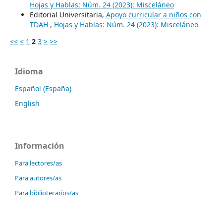
Hojas y Hablas: Núm. 24 (2023): Misceláneo
Editorial Universitaria,
Apoyo curricular a niños con
TDAH
,
Hojas y Hablas: Núm. 24 (2023): Misceláneo
<<
<
1
2
3
>
>>
Idioma
Español (España)
English
Información
Para lectores/as
Para autores/as
Para bibliotecarios/as