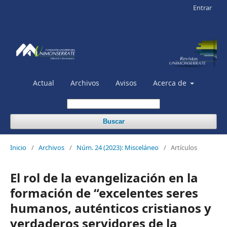
Entrar
Actual
Archivos
Avisos
Acerca de
Buscar
Inicio
/
Archivos
/
Núm. 24 (2023): Misceláneo
/
Artículos
El rol de la evangelización en la
formación de “excelentes seres
humanos, auténticos cristianos y
verdaderos servidores de la