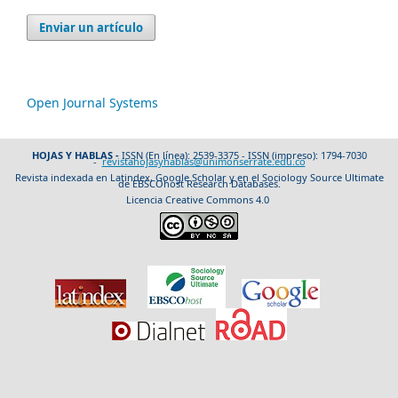
Enviar un artículo
Open Journal Systems
HOJAS Y HABLAS -
ISSN (En línea): 2539-3375 - ISSN (impreso): 1794-7030
-
revistahojasyhablas@unimonserrate.edu.co
Revista indexada en Latindex, Google Scholar y en el Sociology Source Ultimate
de EBSCOhost Research Databases.
Licencia Creative Commons 4.0