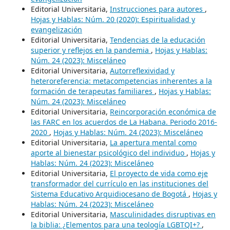
Editorial Universitaria,
Instrucciones para autores
,
Hojas y Hablas: Núm. 20 (2020): Espiritualidad y
evangelización
Editorial Universitaria,
Tendencias de la educación
superior y reflejos en la pandemia
,
Hojas y Hablas:
Núm. 24 (2023): Misceláneo
Editorial Universitaria,
Autorreflexividad y
heteroreferencia: metacompetencias inherentes a la
formación de terapeutas familiares
,
Hojas y Hablas:
Núm. 24 (2023): Misceláneo
Editorial Universitaria,
Reincorporación económica de
las FARC en los acuerdos de La Habana. Periodo 2016-
2020
,
Hojas y Hablas: Núm. 24 (2023): Misceláneo
Editorial Universitaria,
La apertura mental como
aporte al bienestar psicológico del individuo
,
Hojas y
Hablas: Núm. 24 (2023): Misceláneo
Editorial Universitaria,
El proyecto de vida como eje
transformador del currículo en las instituciones del
Sistema Educativo Arquidiocesano de Bogotá
,
Hojas y
Hablas: Núm. 24 (2023): Misceláneo
Editorial Universitaria,
Masculinidades disruptivas en
la biblia: ¿Elementos para una teología LGBTQI+?
,