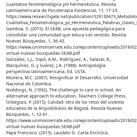
cualitativa fenomenológica y/o hermenéutica. Revista
Latinoamericana de Psicoterapia Existencial, 17, 17-23.
https://www.researchgate.net/publication/329130473_Metodolog
Cualitativa_Fenomenologica_yo_Hermeneutica_Palabras_claves_
Gamboa, S. (2015). El SEAB, una apuesta pedagógica para
consolidar una comunidad que educa con sentido. Revista
Nuevas Búsquedas, 1, 36-43.
https://www.unimonserrate.edu.co/wpcontent/uploads/2018/02/
virtual-nuevas-busquedas-SEAB.pdf
González, L.J., Sopó, A.M., Rodríguez, A., Salazar, R.,
Marquínez, G. y Suárez, J.A. (1988). Antropología:
perspectiva latinoamericana. Ed. USTA.
Múnera, M.C. (2007). Resignificar el Desarrollo. Universidad
Nacional de Colombia.
Noddings, N. (1992). The challenge to care in school: An
alternative approach to education. Teachers College Press.
Orbegozo, P. (2015). Calidad: otro de los retos del sistema
educativo de la Arquidiócesis de Bogotá. Revista Nuevas
Búsquedas, 1, 52-61.
https://www.unimonserrate.edu.co/wpcontent/uploads/2018/02/
virtual-nuevas-busquedas-SEAB.pdf
Papa Francisco. (2015). Laudato Si. Carta Encíclica.