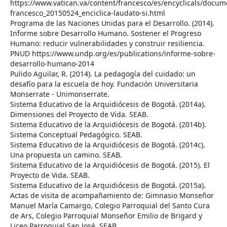
https://www.vatican.va/content/francesco/es/encyclicals/docu
francesco_20150524_enciclica-laudato-si.html
Programa de las Naciones Unidas para el Desarrollo. (2014).
Informe sobre Desarrollo Humano. Sostener el Progreso
Humano: reducir vulnerabilidades y construir resiliencia.
PNUD https://www.undp.org/es/publications/informe-sobre-
desarrollo-humano-2014
Pulido Aguilar, R. (2014). La pedagogía del cuidado: un
desafío para la escuela de hoy. Fundación Universitaria
Monserrate - Unimonserrate.
Sistema Educativo de la Arquidiócesis de Bogotá. (2014a).
Dimensiones del Proyecto de Vida. SEAB.
Sistema Educativo de la Arquidiócesis de Bogotá. (2014b).
Sistema Conceptual Pedagógico. SEAB.
Sistema Educativo de la Arquidiócesis de Bogotá. (2014c).
Una propuesta un camino. SEAB.
Sistema Educativo de la Arquidiócesis de Bogotá. (2015). El
Proyecto de Vida. SEAB.
Sistema Educativo de la Arquidiócesis de Bogotá. (2015a).
Actas de visita de acompañamiento de: Gimnasio Monseñor
Manuel María Camargo, Colegio Parroquial del Santo Cura
de Ars, Colegio Parroquial Monseñor Emilio de Brigard y
Liceo Parroquial San José. SEAB.