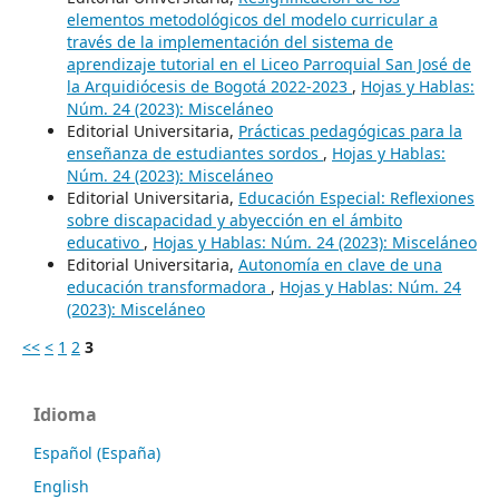
elementos metodológicos del modelo curricular a
través de la implementación del sistema de
aprendizaje tutorial en el Liceo Parroquial San José de
la Arquidiócesis de Bogotá 2022-2023
,
Hojas y Hablas:
Núm. 24 (2023): Misceláneo
Editorial Universitaria,
Prácticas pedagógicas para la
enseñanza de estudiantes sordos
,
Hojas y Hablas:
Núm. 24 (2023): Misceláneo
Editorial Universitaria,
Educación Especial: Reflexiones
sobre discapacidad y abyección en el ámbito
educativo
,
Hojas y Hablas: Núm. 24 (2023): Misceláneo
Editorial Universitaria,
Autonomía en clave de una
educación transformadora
,
Hojas y Hablas: Núm. 24
(2023): Misceláneo
<<
<
1
2
3
Idioma
Español (España)
English