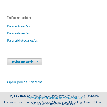
Información
Para lectores/as
Para autores/as
Para bibliotecarios/as
Enviar un artículo
Open Journal Systems
HOJAS Y HABLAS -
ISSN (En línea): 2539-3375 - ISSN (impreso): 1794-7030
-
revistahojasyhablas@unimonserrate.edu.co
Revista indexada en Latindex, Google Scholar y en el Sociology Source Ultimate
de EBSCOhost Research Databases.