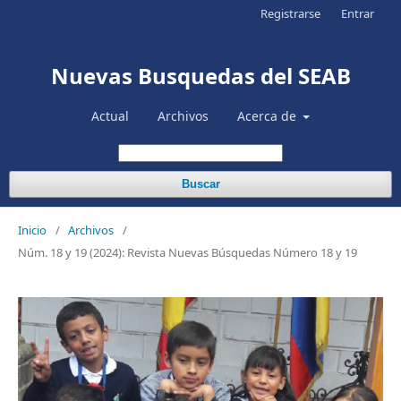
Registrarse
Entrar
Nuevas Busquedas del SEAB
Actual
Archivos
Acerca de
Buscar
Inicio
/
Archivos
/
Núm. 18 y 19 (2024): Revista Nuevas Búsquedas Número 18 y 19