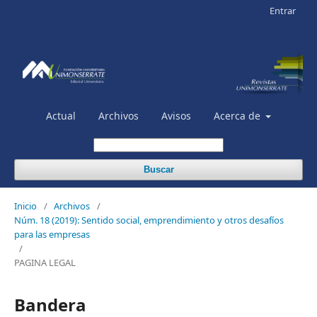
Entrar
Actual
Archivos
Avisos
Acerca de
Buscar
Inicio
/
Archivos
/
Núm. 18 (2019): Sentido social, emprendimiento y otros desafíos
para las empresas
/
PAGINA LEGAL
Bandera