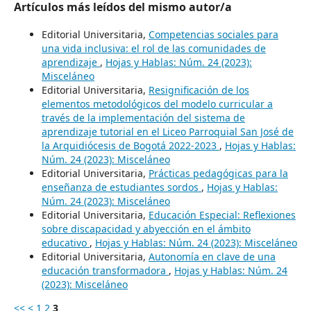
Artículos más leídos del mismo autor/a
Editorial Universitaria,
Competencias sociales para
una vida inclusiva: el rol de las comunidades de
aprendizaje
,
Hojas y Hablas: Núm. 24 (2023):
Misceláneo
Editorial Universitaria,
Resignificación de los
elementos metodológicos del modelo curricular a
través de la implementación del sistema de
aprendizaje tutorial en el Liceo Parroquial San José de
la Arquidiócesis de Bogotá 2022-2023
,
Hojas y Hablas:
Núm. 24 (2023): Misceláneo
Editorial Universitaria,
Prácticas pedagógicas para la
enseñanza de estudiantes sordos
,
Hojas y Hablas:
Núm. 24 (2023): Misceláneo
Editorial Universitaria,
Educación Especial: Reflexiones
sobre discapacidad y abyección en el ámbito
educativo
,
Hojas y Hablas: Núm. 24 (2023): Misceláneo
Editorial Universitaria,
Autonomía en clave de una
educación transformadora
,
Hojas y Hablas: Núm. 24
(2023): Misceláneo
<<
<
1
2
3