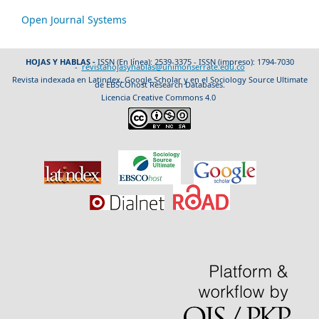
Open Journal Systems
HOJAS Y HABLAS -
ISSN (En línea): 2539-3375 - ISSN (impreso): 1794-7030
-
revistahojasyhablas@unimonserrate.edu.co
Revista indexada en Latindex, Google Scholar y en el Sociology Source Ultimate
de EBSCOhost Research Databases.
Licencia Creative Commons 4.0